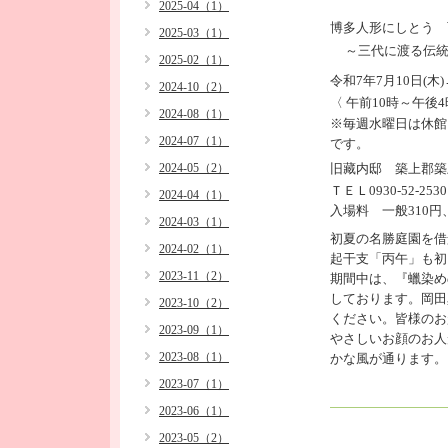
2025-04（1）
博多人形にしとう 
2025-03（1）
～三代に渡る伝統
2025-02（1）
令和7年7月10日(木)
2024-10（2）
〈 午前10時～午後
2024-08（1）
※毎週水曜日は休館
2024-07（1）
です。
2024-05（2）
旧藏内邸
築上郡築
ＴＥＬ0930-52-2530
2024-04（1）
入場料 一般310円
2024-03（1）
初夏の名勝庭園を借
2024-02（1）
起干支「丙午」も初
2023-11（2）
期間中は、『蠟染め
しております。岡田
2023-10（2）
ください。皆様のお
2023-09（1）
やさしいお顔のお人
2023-08（1）
かな風が通ります。
2023-07（1）
2023-06（1）
2023-05（2）