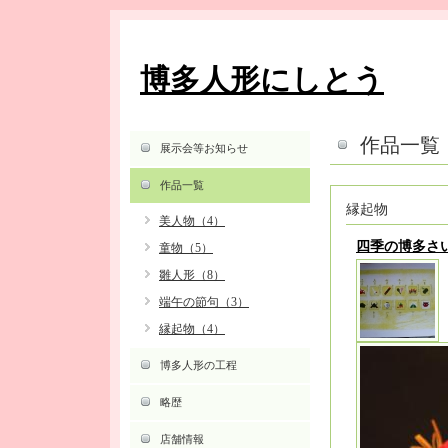
博多人形にしとう
作品一覧
展示会等お知らせ
作品一覧
縁起物
美人物（4）
四季の博多さ
童物（5）
雛人形（8）
端午の節句（3）
縁起物（4）
博多人形の工程
略歴
店舗情報